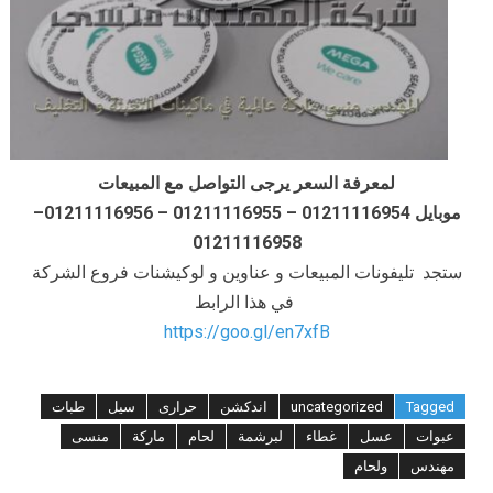
لمعرفة السعر يرجى التواصل مع المبيعات
موبايل 01211116954 – 01211116955 – 01211116956–
01211116958
ستجد تليفونات المبيعات و عناوين و لوكيشنات فروع الشركة
في هذا الرابط
https://goo.gl/en7xfB
Tagged
uncategorized
اندكشن
حرارى
سيل
طبات
عبوات
عسل
غطاء
لبرشمة
لحام
ماركة
منسى
مهندس
ولحام