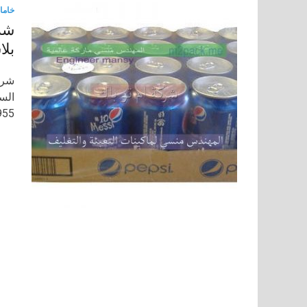
خاما
شر
بلا
شرك
1211116955