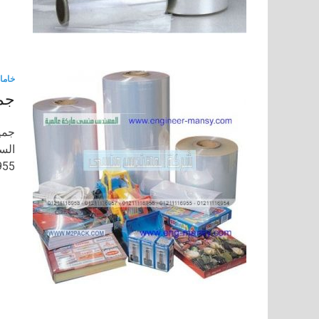
خاما
جمي
جمي
1116958 …