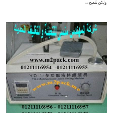
ولكن ننصح …