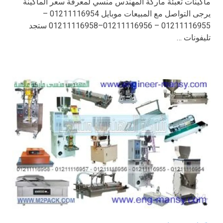
ماكينات تعبئة ماركة المهندس منسي لمعرفة سعر الماكينة
يرجى التواصل مع المبيعات موبايل 01211116954 –
01211116955 – 01211116956–01211116958 ستجد
تليفونات …