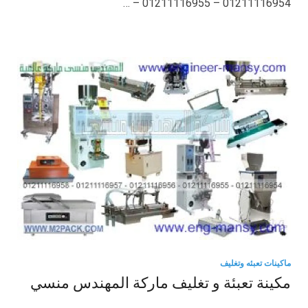
01211116954 – 01211116955 – …
ماكينات تعبئه وتغليف
مكينة تعبئة و تغليف ماركة المهندس منسي