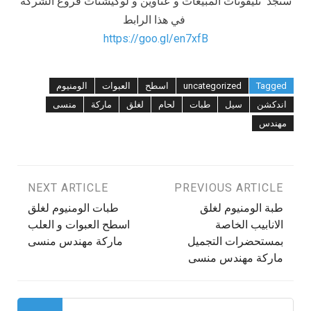
ستجد تليفونات المبيعات و عناوين و لوكيشنات فروع الشركة
في هذا الرابط
https://goo.gl/en7xfB
Tagged
uncategorized
اسطح
العبوات
الومنيوم
اندكشن
سيل
طبات
لحام
لغلق
ماركة
منسى
مهندس
تصفّح
PREVIOUS ARTICLE
NEXT ARTICLE
طبة الومنيوم لغلق
طبات الومنيوم لغلق
المقالات
الانابيب الخاصة
اسطح العبوات و العلب
بمستحضرات التجميل
ماركة مهندس منسى
ماركة مهندس منسى
البحث