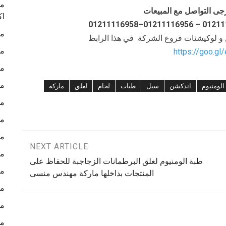
ما
جى التواصل مع المبيعات
اك
ما
ن و لوكيشنات فروع الشركة في هذا الرابط
ما
https://goo.gl
ما
ما
الومنيوم
اندكشن
سيل
طبات
لحام
لغلق
ماركة
ما
ما
ما
NEXT ARTICLE
ما
طبة الومنيوم لغلق البرطمانات الزجاجبة للحفاظ على
ما
المنتجات بداخلها ماركة مهندس منسى
ما
ما
ما