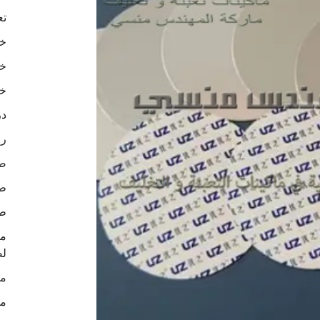
تع
خا
خا
خا
در
رو
ص
طب
طب
لص
ما
ما