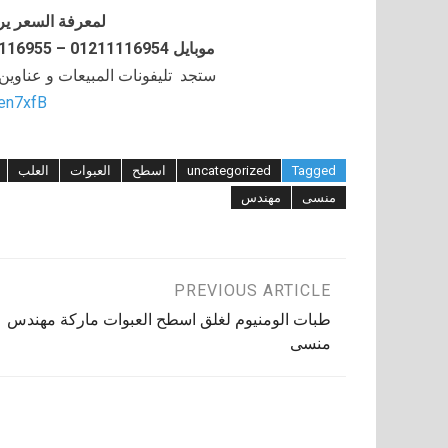
لمعرفة السعر ير
موبايل 01211116954 – 01211116955 – 01211116956–01211116958
ستجد تليفونات المبيعات و عناوي
/en7xfB
Tagged
uncategorized
اسطح
العبوات
العلب
منسى
مهندس
تصفّح
PREVIOUS ARTICLE
طبات الومنيوم لغلق اسطح العبوات ماركة مهندس
المقالات
منسى