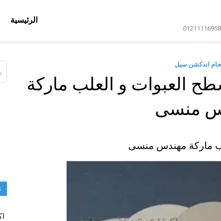
الرئيسية
حام اندكشن سيل
ال
عن
طح العبوات و العلب ماركة
س منسى
لب ماركة مهندس منسى
ت
اك