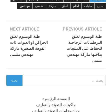
سيل
طبات
لحام
لغلق
ماركة
منسى
مهندس
تصفّح
PREVIOUS ARTICLE
NEXT ARTICLE
طبة الومنيوم لغلق
طبة الومنيوم لغلق
المقالات
البرطمانات الزجاجبة
الجراكن او العبوات ذات
للحفاظ على المنتجات
الفوهة الصغيرة ماركة
بداخلها ماركة مهندس
مهندس منسى
منسى
البحث
عن:
الصفحة الرئيسية
ماكينات التعبئة والتغليف
مواد وخامات التعبئة والتغليف