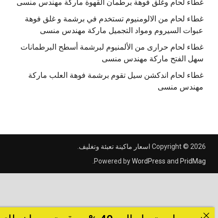
غطاء لحام وغلق فوهة برطمان القهوة ماركة مهندس منسى
غطاء لحام من الالومنيوم تستخدم في برشمة و غلق فوهة
عبوات السيروم ومواد التجميل ماركة مهندس منسى
غطاء لحام حرارى من الألمنيوم لبرشمة أسطح البرطمانات
سهل الفتح ماركة مهندس منسى
غطاء لحام اندكشن سيل تقوم برشمة فوهة العلب ماركة
مهندس منسى
Copyright © 2026
اسعار ماكينة تعبئة وتغليف
.
.
Powered by
WordPress
and
PridMag