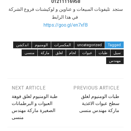
01211116958
ستجد تليفونات المبيعات و عناوين و لوكيشنات فروع الشركة
في هذا الرابط
https://goo.gl/en7xfB
Tagged
uncategorized
المكسرات
الومنيوم
اندكشن
سيل
طبات
عبوات
لحام
لغلق
ماركة
منسى
مهندس
تصفّح
PREVIOUS ARTICLE
NEXT ARTICLE
طبات الومنيوم لغلق
طبة الومنيوم لغلق فوهة
المقالات
سطح عبوات الاغذية
العبوات و البرطمانات
ماركة مهندس منسى
الصغيرة ماركة مهندس
منسى