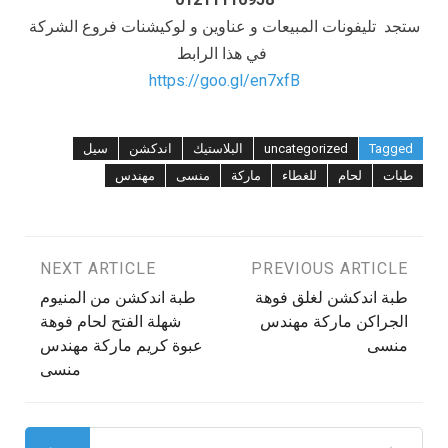
ستجد تليفونات المبيعات و عناوين و لوكيشنات فروع الشركة
في هذا الرابط
https://goo.gl/en7xfB
Tagged
uncategorized
البلاستيك
اندكشن
سيل
طبات
لحام
للغطاء
ماركة
منسى
مهندس
تصفّح
PREVIOUS ARTICLE
NEXT ARTICLE
طبة اندكشن لغلق فوهة
طبة اندكشن من المنيوم
المقالات
الجراكن ماركة مهندس
شهلة الفتح لحام فوهة
منسى
عبوة كريم ماركة مهندس
منسى
البحث