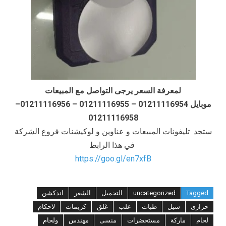
لمعرفة السعر يرجى التواصل مع المبيعات
موبايل 01211116954 – 01211116955 – 01211116956–
01211116958
ستجد تليفونات المبيعات و عناوين و لوكيشنات فروع الشركة
في هذا الرابط
https://goo.gl/en7xfB
Tagged
uncategorized
التجميل
الشعر
اندكشن
حرارى
سيل
طبات
علب
غلق
كريمات
لاحكام
لحام
ماركة
مستحضرات
منسى
مهندس
ولحام