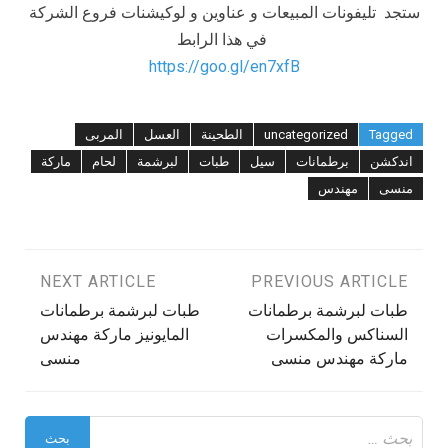
ستجد تليفونات المبيعات و عناوين و لوكيشنات فروع الشركة
في هذا الرابط
https://goo.gl/en7xfB
Tagged
uncategorized
الطحينة
العسل
المربى
اندكشن
برطمانات
سيل
طبات
لبرشمة
لحام
ماركة
منسى
مهندس
تصفّح
PREVIOUS ARTICLE
NEXT ARTICLE
طبات لبرشمة برطمانات
طبات لبرشمة برطمانات
المقالات
السناكس والمكسرات
المايونيز ماركة مهندس
ماركة مهندس منسى
منسى
البحث