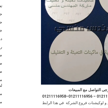
تع
خا
خا
خا
در
رو
ص
طب
طب
لص
جى التواصل مع المبيعات
ما
ما
ن و لوكيشنات فروع الشركة في هذا الرابط