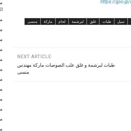
https://goo.gl
ما
اك
ما
سيل
طبات
غلق
لبرشمة
لحام
ماركة
منسى
ما
ما
ما
NEXT ARTICLE
ما
طبات لبرشمة و غلق علب الصوصات ماركة مهندس
ما
منسى
ما
ما
ما
ما
ما
ما