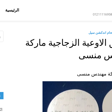
الرئيسية
حام اندكشن سيل
ال
عن
لاوعية الزجاجية ماركة
س منسى
ركة مهندس منسى
ت
اك