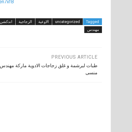
/en7xfB
Tagged
uncategorized
الاوعية
الزجاجية
اندكشن
مهندس
تصفّح
PREVIOUS ARTICLE
طبات لبرشمة و غلق زجاجات الادوية ماركة مهندس
المقالات
منسى