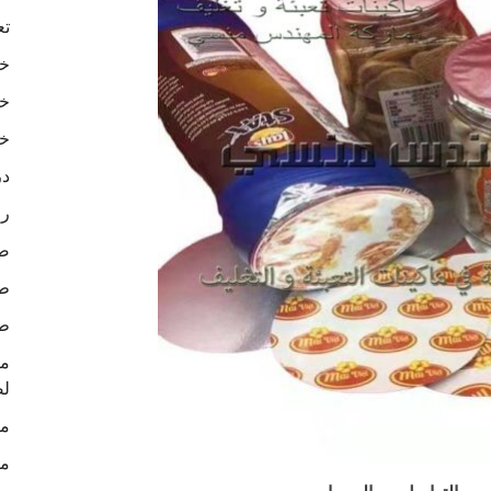
تع
خا
خا
خا
در
رو
ص
طب
طب
لص
ما
ما