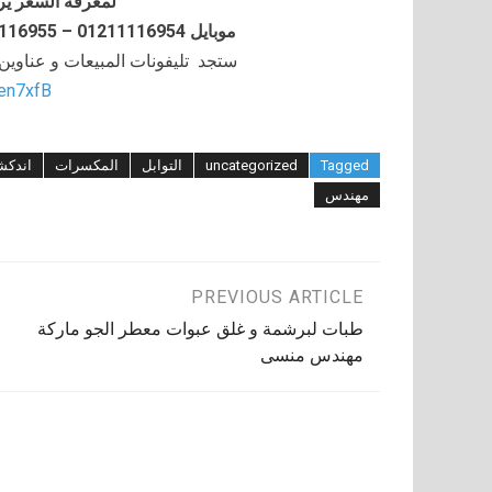
لمعرفة السعر ير
موبايل 01211116954 – 01211116955 – 01211116956–01211116958
ستجد تليفونات المبيعات و عناوي
/en7xfB
Tagged
uncategorized
التوابل
المكسرات
اندكش
مهندس
تصفّح
PREVIOUS ARTICLE
طبات لبرشمة و غلق عبوات معطر الجو ماركة
المقالات
مهندس منسى