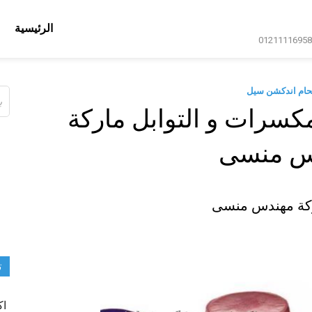
الرئيسية
حام اندكشن سيل
ال
عن
كسرات و التوابل ماركة
س منسى
ركة مهندس منسى
ت
اك