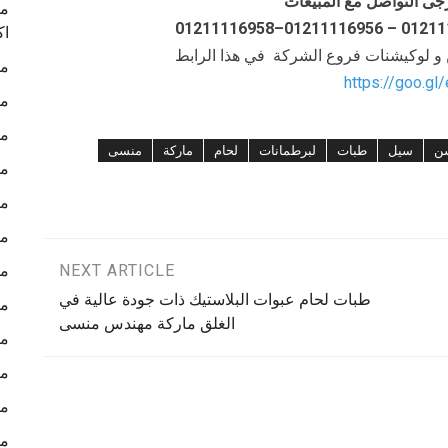
جى التواصل مع المبيعات
ما
اك
ن و لوكيشنات فروع الشركة في هذا الرابط
ما
https://goo.gl
ما
ما
ن
سيل
طبات
لبرطمانات
لحام
ماركة
منسى
ما
ما
ما
NEXT ARTICLE
ما
طبات لحام عبوات البلاستيك ذات جودة عالية في
ما
الغلق ماركة مهندس منسى
ما
ما
ما
ما