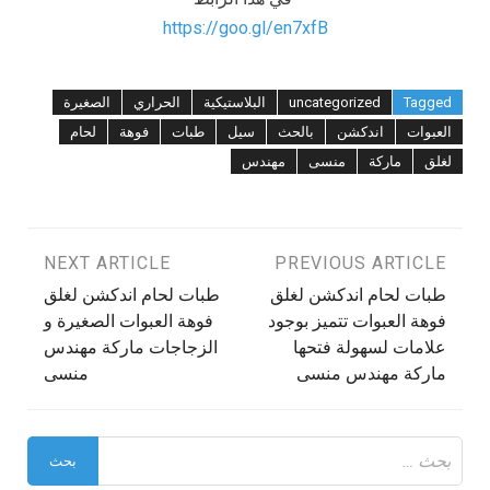
https://goo.gl/en7xfB
Tagged
uncategorized
البلاستيكية
الحراري
الصغيرة
العبوات
اندكشن
بالحث
سيل
طبات
فوهة
لحام
لغلق
ماركة
منسى
مهندس
تصفّح
PREVIOUS ARTICLE
NEXT ARTICLE
طبات لحام اندكشن لغلق
طبات لحام اندكشن لغلق
المقالات
فوهة العبوات تتميز بوجود
فوهة العبوات الصغيرة و
علامات لسهولة فتحها
الزجاجات ماركة مهندس
ماركة مهندس منسى
منسى
البحث
عن: