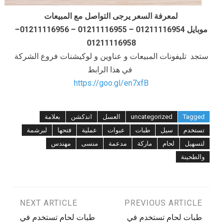
لمعرفة السعر يرجى التواصل مع المبيعات
موبايل 01211116954 – 01211116955 – 01211116956–
01211116958
ستجد تليفونات المبيعات و عناوين و لوكيشنات فروع الشركة
في هذا الرابط
https://goo.gl/en7xfB
Tagged
uncategorized
العسل
اندكشن
بعلامة
تستخدم
سيل
طبات
عبوات
عملية
فتحها
لبرشمة
لتسهيل
لحام
ماركة
مدعمة
منسى
مهندس
والطحينة
تصفّح
PREVIOUS ARTICLE
NEXT ARTICLE
طبات لحام تستخدم في
طبات لحام تستخدم في