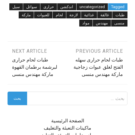
Tagged
uncategorized
اندكشن
حرارى
سوائل
سيل
طبات
غالقة
غذائية
لازجة
لحام
للعبوات
ماركة
منسى
مهندس
مواد
تصفّح
PREVIOUS ARTICLE
NEXT ARTICLE
طبات لحام حرارى سهله
طبات لحام حرارى
المقالات
الفتح لغلق عبوات زجاجية
لبرشمة برطمان القهوة
ماركة مهندس منسى
ماركة مهندس منسى
البحث
عن:
الصفحة الرئيسية
ماكينات التعبئة والتغليف