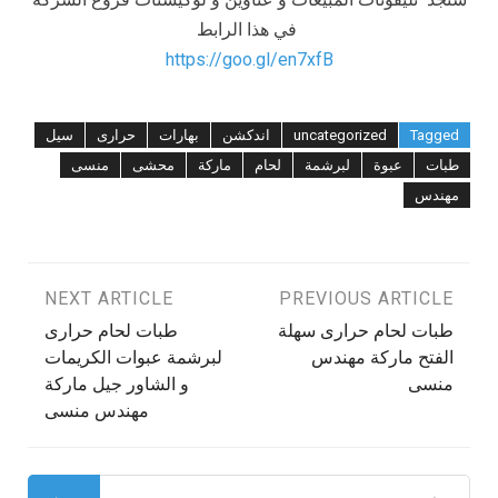
في هذا الرابط
https://goo.gl/en7xfB
Tagged
uncategorized
اندكشن
بهارات
حرارى
سيل
طبات
عبوة
لبرشمة
لحام
ماركة
محشى
منسى
مهندس
تصفّح
PREVIOUS ARTICLE
NEXT ARTICLE
طبات لحام حرارى سهلة
طبات لحام حرارى
المقالات
الفتح ماركة مهندس
لبرشمة عبوات الكريمات
منسى
و الشاور جيل ماركة
مهندس منسى
البحث