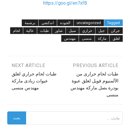
https://goo.gl/en7xfB
Tagged
uncategorized
الجوده
اندكشن
برشمة
جركن
جيل
حراري
سيل
شاور
طبات
عالية
لحام
لغلق
ماركة
منسى
مهندس
تصفّح
PREVIOUS ARTICLE
NEXT ARTICLE
طبات لحام حرارى من
طبات لحام حراري لغلق
المقالات
الألمنيوم فويل لغلق عبوة
عبوات زبادى ماركة
بودرة بصل ماركة مهندس
مهندس منسى
منسى
البحث
عن: