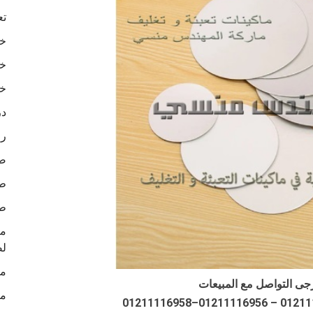
تع
خا
خا
خا
در
رو
ص
طب
طب
لص
ما
جى التواصل مع المبيعات
ما