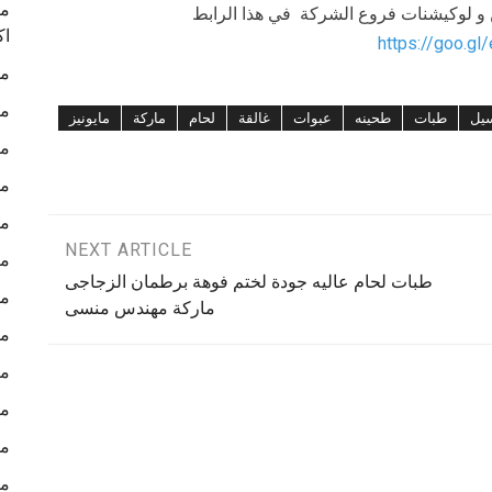
ما
ن و لوكيشنات فروع الشركة في هذا الرابط
اك
https://goo.gl
ما
ما
يل
طبات
طحينه
عبوات
غالقة
لحام
ماركة
مايونيز
ما
ما
ما
NEXT ARTICLE
ما
طبات لحام عاليه جودة لختم فوهة برطمان الزجاجى
ما
ماركة مهندس منسى
ما
ما
ما
ما
ما