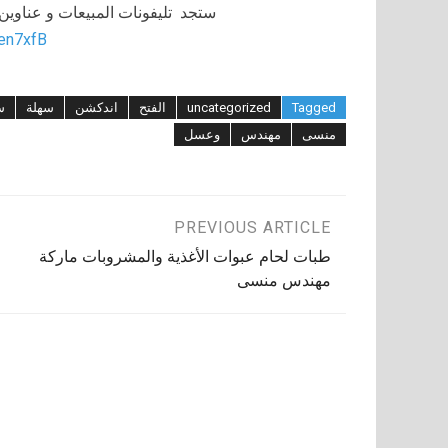
ستجد تليفونات المبيعات و عناوي
/en7xfB
Tagged
uncategorized
الفتح
اندكشن
سهلة
س
منسى
مهندس
وعسل
تصفّح
PREVIOUS ARTICLE
طبات لحام عبوات الأغذية والمشروبات ماركة
المقالات
مهندس منسى