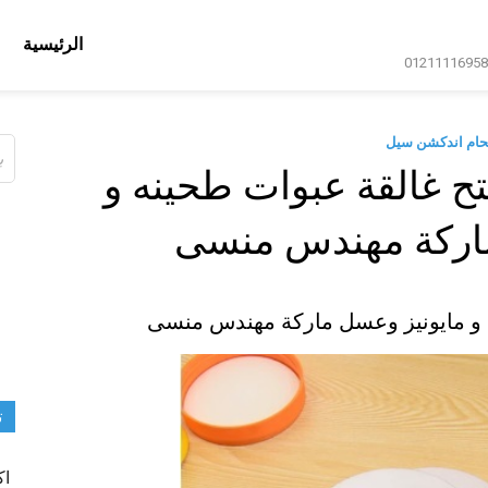
الرئيسية
حام اندكشن سيل
ال
عن
ح غالقة عبوات طحينه و
ماركة مهندس منسى
ه و مايونيز وعسل ماركة مهندس منسى
ت
اك