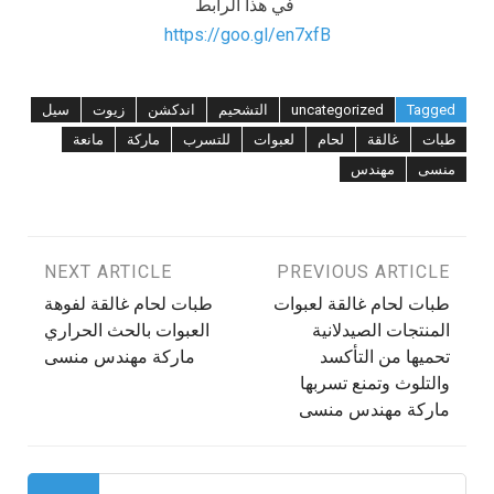
في هذا الرابط
https://goo.gl/en7xfB
Tagged
uncategorized
التشحيم
اندكشن
زيوت
سيل
طبات
غالقة
لحام
لعبوات
للتسرب
ماركة
مانعة
منسى
مهندس
تصفّح
PREVIOUS ARTICLE
NEXT ARTICLE
طبات لحام غالقة لعبوات
طبات لحام غالقة لفوهة
المقالات
المنتجات الصيدلانية
العبوات بالحث الحراري
تحميها من التأكسد
ماركة مهندس منسى
والتلوث وتمنع تسربها
ماركة مهندس منسى
البحث