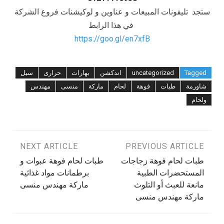
ستجد تليفونات المبيعات و عناوين و لوكيشنات فروع الشركة
في هذا الرابط
https://goo.gl/en7xfB
Tagged
uncategorized
اندكشن
بهارات
حرارى
سيل
شاورمة
طبات
فوهة
لحام
ماركة
منسى
مهندس
ولحام
تصفّح
PREVIOUS ARTICLE
NEXT ARTICLE
طبات لحام فوهة زجاجات
طبات لحام فوهة عبوات و
المقالات
المستحضرات الطبية
برطمانات مواد غذائية
مانعة للعبث أو التلوث
ماركة مهندس منسى
ماركة مهندس منسى