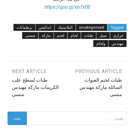
https://goo.gl/en7xfB
Tagged
uncategorized
البلاستيك
اندكشن
برطمانات
حرارى
سيل
طبات
لحام
لختم
ماركة
منسى
مهندس
ولحام
تصفّح
PREVIOUS ARTICLE
NEXT ARTICLE
طبات لختم العبوات
طبات لسطح علب
المقالات
السائلة ماركة مهندس
الكريمات ماركة مهندس
منسى
منسى
البحث
عن: