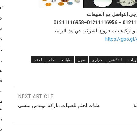
تع
جى التواصل مع المبيعات
خا
خا
ن و لوكيشنات فروع الشركة في هذا الرابط
خا
https://goo.gl
در
رو
ويات
اندكشن
حرارى
سيل
طبات
لحام
لختم
ص
طب
طب
NEXT ARTICLE
ة
طبات لختم للعبوات ماركة مهندس منسى
لص
ما
ما