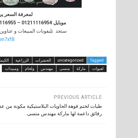
لمعرفة السعر ير
موبايل 01211116954 – 01211116955 – 01211116956–01211116958
ستجد تليفونات المبيعات و عناوي
/en7xfB
Tagged
uncategorized
الحشرات
الزراعية
الكيما
لعبوات
ماركة
منسى
مهندس
ولحام
ومبيدات
تصفّح
PREVIOUS ARTICLE
طبات لختم فوهة الحاويات البلاستيكية مكونة من عد
المقالات
رقائق داعمة لها ماركة مهندس منسى