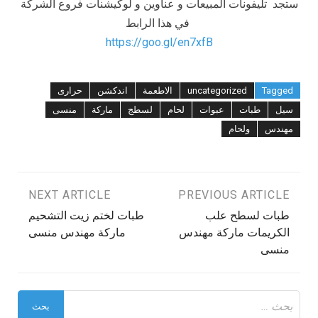
ستجد تليفونات المبيعات و عناوين و لوكيشنات فروع الشركة
في هذا الرابط
https://goo.gl/en7xfB
Tagged
uncategorized
الاطعمة
اندكشن
حرارى
سيل
طبات
عبوات
لحام
لسطج
ماركة
منسى
مهندس
ولحام
تصفّح
PREVIOUS ARTICLE
NEXT ARTICLE
طبات لسطح علب
طبات لختم زيت التشحيم
المقالات
الكريمات ماركة مهندس
ماركة مهندس منسى
منسى
البحث
عن: