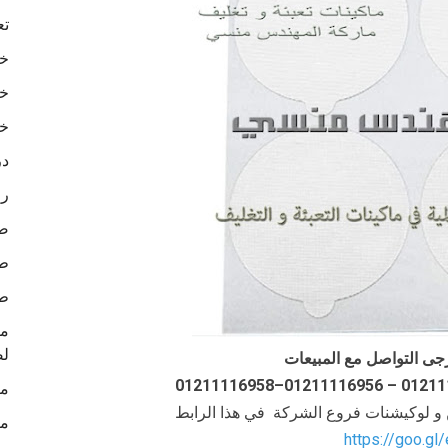
تع
خا
خا
خا
در
رو
ص
طب
طب
لص
جى التواصل مع المبيعات
ما
ن و لوكيشنات فروع الشركة في هذا الرابط
ما
https://goo.gl