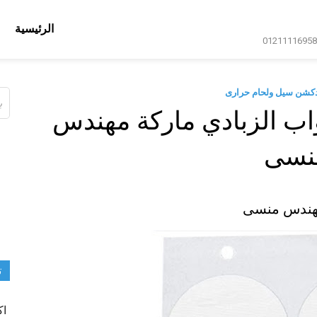
الرئيسية
دكشن سيل ولحام حرارى
ال
عن
ب الزبادي ماركة مهندس
نسى
مهندس منسى
ت
اك