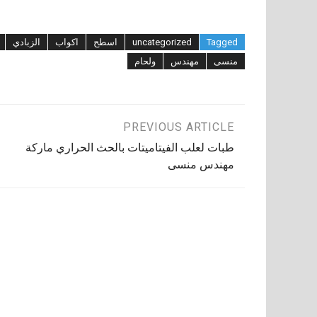
Tagged
uncategorized
اسطح
اكواب
الزبادي
منسى
مهندس
ولحام
تصفّح
PREVIOUS ARTICLE
طبات لعلب الفيتاميتات بالحث الحراري ماركة
المقالات
مهندس منسى