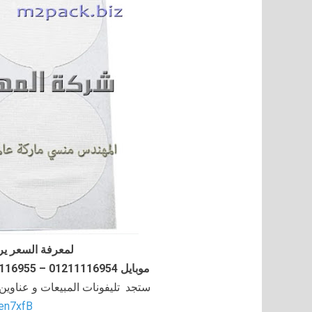
لمعرفة السعر ير
موبايل 01211116954 – 01211116955 – 01211116956–01211116958
ستجد تليفونات المبيعات و عناوي
/en7xfB