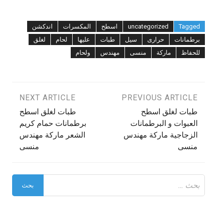
Tagged
uncategorized
اسطح
المكسرات
اندكشن
برطمانات
حرارى
سيل
طبات
عليها
لحام
لغلق
للحفاظ
ماركة
منسى
مهندس
ولحام
تصفّح
PREVIOUS ARTICLE
NEXT ARTICLE
طبات لغلق اسطح
طبات لغلق اسطح
المقالات
العبوات و البرطمانات
برطمانات حمام كريم
الزجاجية ماركة مهندس
الشعر ماركة مهندس
منسى
منسى
البحث
عن: