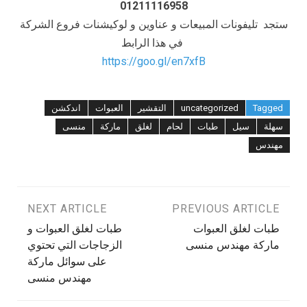
01211116958
ستجد تليفونات المبيعات و عناوين و لوكيشنات فروع الشركة
في هذا الرابط
https://goo.gl/en7xfB
Tagged
uncategorized
التقشير
العبوات
اندكشن
سهلة
سيل
طبات
لحام
لغلق
ماركة
منسى
مهندس
تصفّح
PREVIOUS ARTICLE
NEXT ARTICLE
طبات لغلق العبوات
طبات لغلق العبوات و
المقالات
ماركة مهندس منسى
الزجاجات التي تحتوي
على سوائل ماركة
مهندس منسى