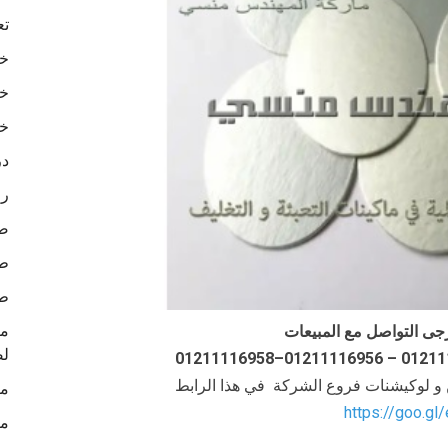
تع
خا
خا
خا
در
رو
ص
طب
طب
جى التواصل مع المبيعات
لص
ن و لوكيشنات فروع الشركة في هذا الرابط
ما
https://goo.gl
ما