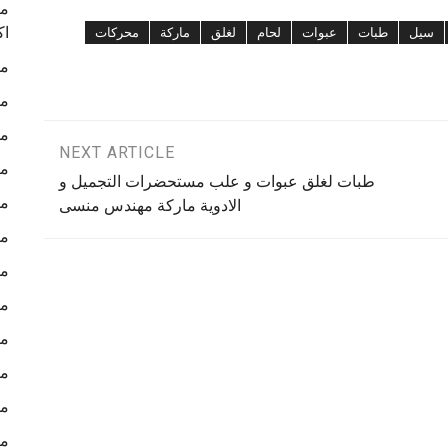
ما
اك
سيل
طبات
عبوات
لحام
لغلق
ماركة
محركات
ما
ما
ما
NEXT ARTICLE
ما
طبات لغلق عبوات و علب مستحضرات التجميل و
ما
الادوية ماركة مهندس منسى
ما
ما
ما
ما
ما
ما
ما