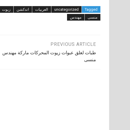
Tagged
uncategorized
العربيات
اندكشن
زيوت
منسى
مهندس
تصفّح
PREVIOUS ARTICLE
طبات لغلق عبوات زيوت المحركات ماركة مهندس
المقالات
منسى