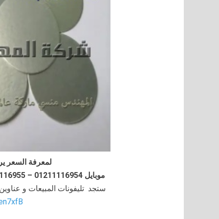
لمعرفة السعر ير
موبايل 01211116954 – 01211116955 – 01211116956–01211116958
ستجد تليفونات المبيعات و عناوي
/en7xfB