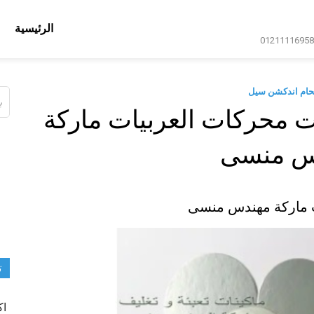
الرئيسية
حام اندكشن سيل
ال
عن
 محركات العربيات ماركة
س منسى
ت ماركة مهندس منسى
ت
اك