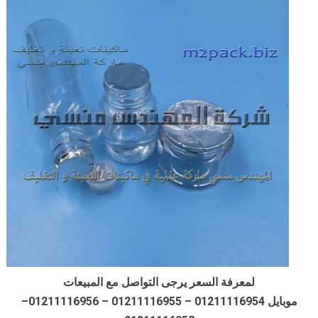
لمعرفة السعر يرجى التواصل مع المبيعات
موبايل 01211116954 – 01211116955 – 01211116956–