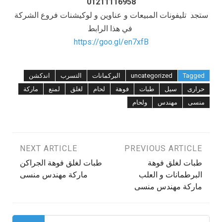
01211116958
ستجد تليفونات المبيعات و عناوين و لوكيشنات فروع الشركة
في هذا الرابط
https://goo.gl/en7xfB
Tagged
uncategorized
البركمانات
التسرب
اندكشن
حرارى
سيل
طبات
فوهة
لحام
لغلق
لمنع
ماركة
منسى
مهندس
ولحام
تصفّح
PREVIOUS ARTICLE
NEXT ARTICLE
طبات لغلق فوهة
طبات لغلق فوهة الجراكن
المقالات
البرطمانات و العلب
ماركة مهندس منسى
ماركة مهندس منسى
البحث