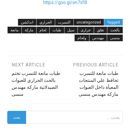
https://goo.gl/en7xfB
Tagged
uncategorized
التسرب
الحراري
اندكشن
بالحث
تغلق
حرارى
سيل
طبات
لحام
ماركة
مانعة
منسى
مهندس
ولحام
تصفّح
PREVIOUS ARTICLE
NEXT ARTICLE
طبات مانعة للتسرب
طبات مانعة للتسرب تختم
المقالات
تحافظ علي المنتجات
بالحث الحراري للعبوات
المعبأة داخل العبوات
الصيدلانية ماركة مهندس
ماركة مهندس منسى
منسى
البحث
عن: