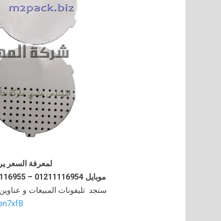
لمعرفة السعر ير
موبايل 01211116954 – 01211116955 – 01211116956–01211116958
ستجد تليفونات المبيعات و عناوي
/en7xfB