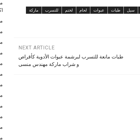
ما
اك
سيل
طبات
عبوات
لحام
لختم
للتسرب
ماركة
ما
ما
ما
NEXT ARTICLE
ما
طبات مانعة للتسرب لبرشمة عبوات الأدوية كأقراص
ما
و شراب ماركة مهندس منسى
ما
ما
ما
ما
ما
ما
ما