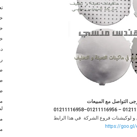
تع
خا
خا
خا
در
رو
ص
طب
طب
جى التواصل مع المبيعات
لص
ن و لوكيشنات فروع الشركة في هذا الرابط
ما
https://goo.gl
ما