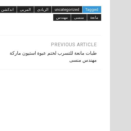
Tagged
uncategorized
الزبادى
المربى
اندكشن
مانعة
منسى
مهندس
تصفّح
PREVIOUS ARTICLE
طبات مانعة للتسرب لختم عبوة استيون ماركة
المقالات
مهندس منسى