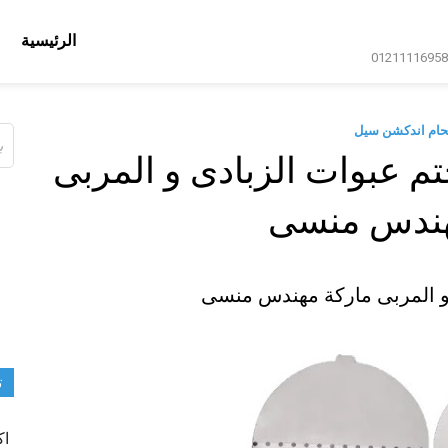
الرئيسية
حام اندكشن سيل
ال
عن
م عبوات الزبادى و المربى
هندس منسى
و المربى ماركة مهندس منسى
ت
اك