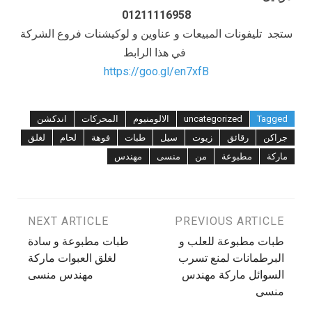
01211116958
ستجد تليفونات المبيعات و عناوين و لوكيشنات فروع الشركة
في هذا الرابط
https://goo.gl/en7xfB
Tagged
uncategorized
الالومنيوم
المحركات
اندكشن
جراكن
رقائق
زيوت
سيل
طبات
فوهة
لحام
لغلق
ماركة
مطبوعة
من
منسى
مهندس
تصفّح
PREVIOUS ARTICLE
NEXT ARTICLE
طبات مطبوعة للعلب و
طبات مطبوعة و سادة
المقالات
البرطمانات لمنع تسرب
لغلق العبوات ماركة
السوائل ماركة مهندس
مهندس منسى
منسى