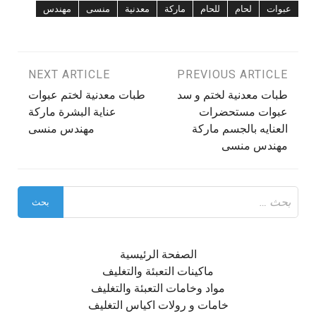
عبوات
لحام
للحام
ماركة
معدنية
منسى
مهندس
تصفّح
PREVIOUS ARTICLE
NEXT ARTICLE
طبات معدنية لختم و سد
طبات معدنية لختم عبوات
المقالات
عبوات مستحضرات
عناية البشرة ماركة
العنايه بالجسم ماركة
مهندس منسى
مهندس منسى
البحث
عن:
الصفحة الرئيسية
ماكينات التعبئة والتغليف
مواد وخامات التعبئة والتغليف
خامات و رولات اكياس التغليف