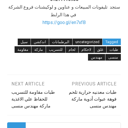
ستجد تليفونات المبيعات و عناوين و لوكيشنات فروع الشركة
في هذا الرابط
https://goo.gl/en7xfB
Tagged
uncategorized
البرطمانات
اندكشن
سيل
طبات
غلق
لاحكام
لحام
للتسريب
ماركة
مقاومة
منسى
مهندس
تصفّح
PREVIOUS ARTICLE
NEXT ARTICLE
طبات معدنيه حرارية تلحم
طبات مقاومة للتسريب
المقالات
فوهة عبوات أدوية ماركة
للحفاظ علي الاغذية
مهندس منسى
ماركة مهندس منسى
البحث