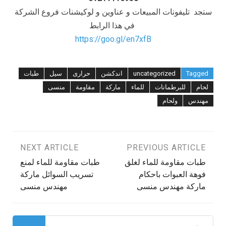
ستجد تليفونات المبيعات و عناوين و لوكيشنات فروع الشركة
في هذا الرابط
https://goo.gl/en7xfB
Tagged
uncategorized
اندكشن
حرارى
سيل
طبات
لحام
للبرطمانات
للماء
ماركة
مقاومة
منسى
مهندس
ولحام
تصفّح
PREVIOUS ARTICLE
NEXT ARTICLE
طبات مقاومة للماء لغلق
طبات مقاومة للماء لمنع
المقالات
فوهة العبوات باحكام
تسريب السوائل ماركة
ماركة مهندس منسى
مهندس منسى
البحث