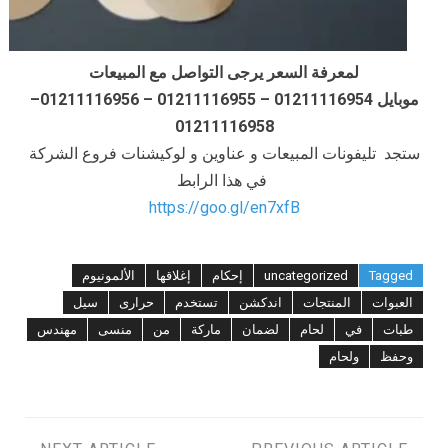
لمعرفة السعر يرجى التواصل مع المبيعات
موبايل 01211116954 – 01211116955 – 01211116956–
01211116958
ستجد تليفونات المبيعات و عناوين و لوكيشنات فروع الشركة
في هذا الرابط
https://goo.gl/en7xfB
Tagged
uncategorized
إحكام
إغلاقها
الألمونيوم
العبوات
المنتجات
اندكشن
تستخدم
حرارى
سيل
طبات
في
لحام
لضمان
ماركة
من
منسى
مهندس
وحفظ
ولحام