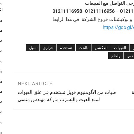
ما
جى التواصل مع المبيعات
اك
ن و لوكيشنات فروع الشركة في هذا الرابط
ما
https://goo.gl
ما
ما
العبوات
اندكشن
بالحث
تستخدم
حرارى
سيل
ما
ندس
ولحام
ما
ما
ما
NEXT ARTICLE
ما
ة
طبات من الألومنيوم فويل تستخدم في غلق العبوات
لمنع العبث والتسرب ماركة مهندس منسى
ما
ما
ما
ما