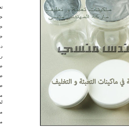
تع
خا
خا
خا
در
رو
ص
طب
طب
لص
ما
ما