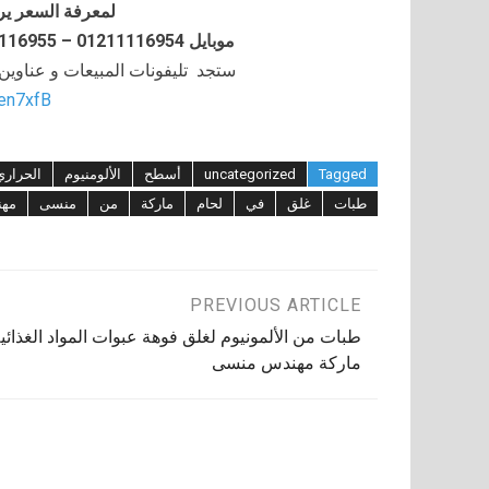
لمعرفة السعر ير
موبايل 01211116954 – 01211116955 – 01211116956–01211116958
ستجد تليفونات المبيعات و عناوي
/en7xfB
Tagged
uncategorized
أسطح
الألومنيوم
الحراري
طبات
غلق
في
لحام
ماركة
من
منسى
مه
تصفّح
PREVIOUS ARTICLE
طبات من الألمونيوم لغلق فوهة عبوات المواد الغذائي
المقالات
ماركة مهندس منسى