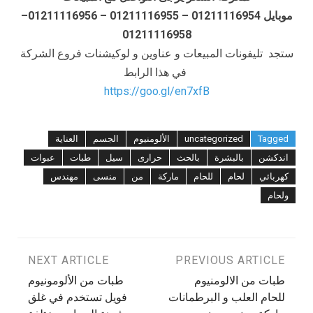
موبايل 01211116954 – 01211116955 – 01211116956–
01211116958
ستجد تليفونات المبيعات و عناوين و لوكيشنات فروع الشركة
في هذا الرابط
https://goo.gl/en7xfB
Tagged
uncategorized
الألومنيوم
الجسم
العناية
اندكشن
بالبشرة
بالحث
حرارى
سيل
طبات
عبوات
كهربائي
لحام
للحام
ماركة
من
منسى
مهندس
ولحام
تصفّح
PREVIOUS ARTICLE
NEXT ARTICLE
طبات من الالومنيوم
طبات من الألومونيوم
المقالات
للحام العلب و البرطمانات
فويل تستخدم في غلق