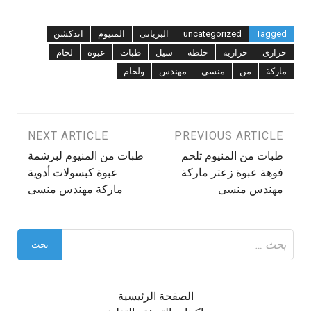
Tagged
uncategorized
البريانى
المنيوم
اندكشن
حرارى
حرارية
خلطة
سيل
طبات
عبوة
لحام
ماركة
من
منسى
مهندس
ولحام
تصفّح
PREVIOUS ARTICLE
NEXT ARTICLE
طبات من المنيوم تلحم
طبات من المنيوم لبرشمة
المقالات
فوهة عبوة زعتر ماركة
عبوة كبسولات أدوية
مهندس منسى
ماركة مهندس منسى
البحث
عن:
الصفحة الرئيسية