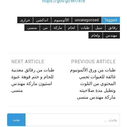
https://goo.gl/en7xfB
Tagged
uncategorized
الألومنيوم
اندكشن
حرارى
رقائق
سيل
طبات
لحام
ماركة
من
منسى
مهندس
ولحام
تصفّح
PREVIOUS ARTICLE
NEXT ARTICLE
طبات من ورق الألمونيوم
طبات من رقائق معدنية
المقالات
غالقة للعبوات تحمي
للحام و ختم فوهة عبوة
المحتوي من التلوث
استيون ماركة مهندس
وتطيل مدة صلاحيته
منسى
ماركة مهندس منسى
البحث
عن: