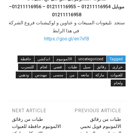
موبايل 01211116954 – 01211116955 – 01211116956–
01211116958
ستجد تليفونات المبيعات و عناوين و لوكيشنات فروع الشركة
في هذا الرابط
https://goo.gl/en7xfB
Tagged
uncategorized
الالمونيوم
اندكشن
حافظة
حرارى
رقائق
سيل
طبات
فضي
لحام
للتسرب
للعبوات
ماركة
مانعه
من
منسى
مهندس
وذهبي
ولحام
تصفّح
PREVIOUS ARTICLE
NEXT ARTICLE
طبات من رقائق
طبات من رقائق
المقالات
الالمونيوم فويل تحمي
الالمونيوم حافظة للعبوات