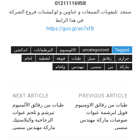
01211116958
ستجد تليفونات المبيعات و عناوين و لوكيشنات فروع الشركة
في هذا الرابط
https://goo.gl/en7xfB
Tagged
uncategorized
الالومنيوم
البرطمانات
اندكشن
حرارى
رقائق
سيل
طبات
فوهة
لتغطية
لحام
ماركة
من
منسى
مهندس
ولحام
تصفّح
PREVIOUS ARTICLE
NEXT ARTICLE
طبات من رقائق الاومنيوم
طبات من رقائق الألمنيوم
المقالات
فويل لبرشمة عبوات
تبرشم و تلحم عبوات
صوصات ماركة مهندس
الزجاجية والبلاستيك
منسى
ماركة مهندس منسى