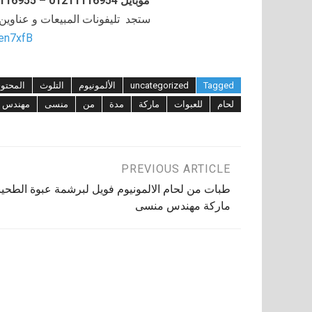
موبايل 01211116954 – 01211116955 – 01211116956–01211116958
ستجد تليفونات المبيعات و عناوي
/en7xfB
Tagged
uncategorized
الألمونيوم
التلوث
المحتو
لحام
للعبوات
ماركة
مدة
من
منسى
مهندس
تصفّح
PREVIOUS ARTICLE
طبات من لحام الالمونيوم فويل لبرشمة عبوة الطحين
المقالات
ماركة مهندس منسى