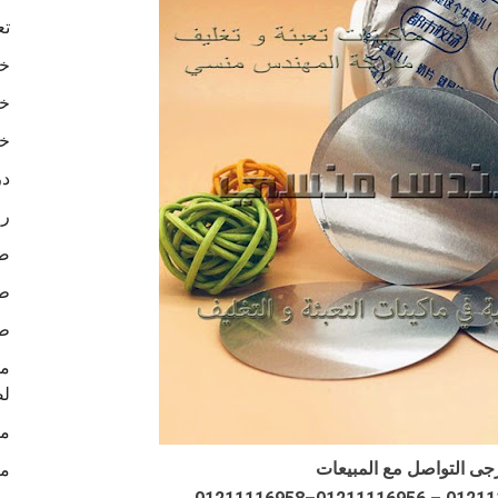
تع
خا
خا
خا
در
رو
ص
طب
طب
لص
ما
جى التواصل مع المبيعات
ما