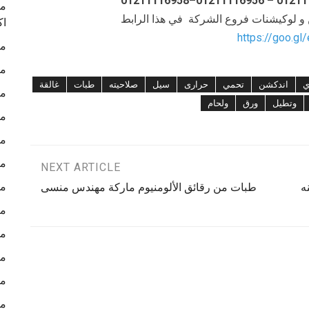
ما
ن و لوكيشنات فروع الشركة في هذا الرابط
اك
https://goo.gl
ما
ما
ي
اندكشن
تحمي
حرارى
سيل
صلاحيته
طبات
غالقة
ما
وتطيل
ورق
ولحام
ما
ما
ما
NEXT ARTICLE
ما
ه
طبات من رقائق الألومنيوم ماركة مهندس منسى
ما
ما
ما
ما
ما