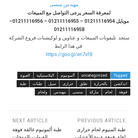
لمعرفة السعر يرجى التواصل مع المبيعات
موبايل 01211116954 – 01211116955 – 01211116956–
01211116958
ستجد تليفونات المبيعات و عناوين و لوكيشنات فروع الشركة
في هذا الرابط
https://goo.gl/en7xfB
Tagged
uncategorized
ألمونيوم
البلاستيكية
العبوة
اندكشن
بالحرارة
تغلق
حرارى
سيل
طبات
طبة
فوهة
لحام
ماركة
منسى
مهندس
ولحام
تصفّح
PREVIOUS ARTICLE
NEXT ARTICLE
طبة المنيوم لحام حرارى
طبة ألمونيوم غالقة فوهة
المقالات
لغلق فوهة عبوة الأعشاب
العبوات بالموجات