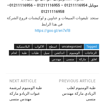
موبايل 01211116954 – 01211116955 – 01211116956–
01211116958
ستجد تليفونات المبيعات و عناوين و لوكيشنات فروع الشركة
في هذا الرابط
https://goo.gl/en7xfB
Tagged
uncategorized
اسطح
الاكواب
البلاستيكية
الزجاجات
الومنيوم
اندكشن
سيل
طبات
طبة
لحام
لغلق
ماركة
منسى
مهندس
تصفّح
PREVIOUS ARTICLE
NEXT ARTICLE
طبة الومنيوم لعلب
طبة الومنيوم لبرشمة
المقالات
الزبادي ماركة مهندس
عبوات الزبادو ماركة
منسى
مهندس منسى