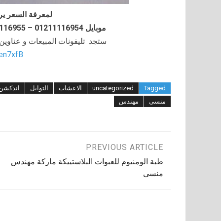
لمعرفة السعر ير
موبايل 01211116954 – 01211116955 – 01211116956–01211116958
ستجد تليفونات المبيعات و عناوي
/en7xfB
Tagged
uncategorized
الاعشاب
التوابل
اندكشن
منسى
مهندس
تصفّح
PREVIOUS ARTICLE
طبة الومنيوم للعبوات البلاستييكة ماركة مهندس
المقالات
منسى