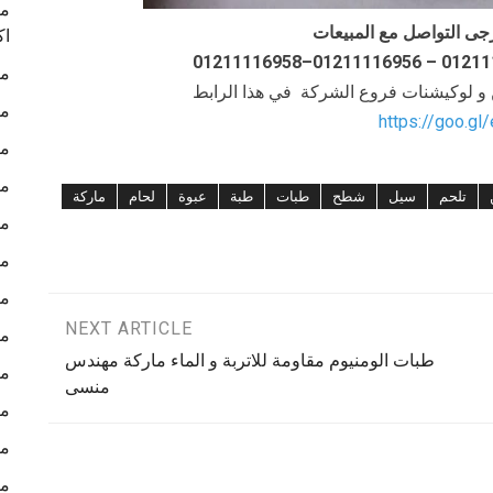
ما
جى التواصل مع المبيعات
اك
ما
ن و لوكيشنات فروع الشركة في هذا الرابط
ما
https://goo.gl
ما
ما
تلحم
سيل
شطح
طبات
طبة
عبوة
لحام
ماركة
ما
ما
ما
NEXT ARTICLE
ما
طبات الومنيوم مقاومة للاتربة و الماء ماركة مهندس
ما
منسى
ما
ما
ما