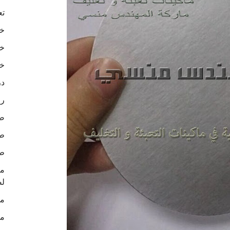
تع
خا
خا
خا
در
رو
ص
طب
طب
لص
ما
ما