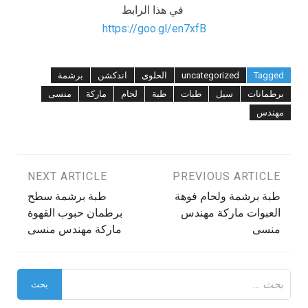
في هذا الرابط
https://goo.gl/en7xfB
Tagged
uncategorized
الحلوى
اندكشن
برشمة
برطمانات
سيل
طبات
طبة
لحام
ماركة
منسى
مهندس
تصفّح
PREVIOUS ARTICLE
NEXT ARTICLE
طبة برشمة ولحام فوهة
طبة برشمة سطح
المقالات
العبوات ماركة مهندس
برطمان حبوب القهوة
منسى
ماركة مهندس منسى
البحث
عن: