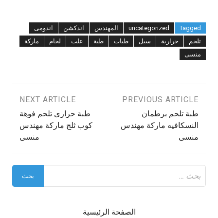
Tagged
uncategorized
المهندس
اندكشن
اندومى
تلحم
حرارية
سيل
طبات
طبة
علب
لحام
ماركة
منسى
تصفّح
PREVIOUS ARTICLE
NEXT ARTICLE
طبة تلحم برطمان
طبة حرارى تلحم فوهة
المقالات
النسكافيه ماركة مهندس
كوب ثلج ماركة مهندس
منسى
منسى
البحث
عن:
الصفحة الرئيسية