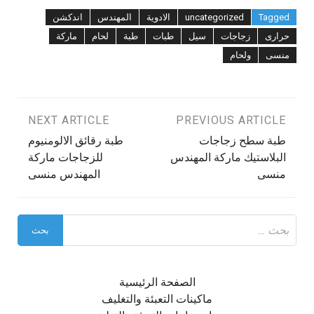
Tagged
uncategorized
الادوية
المهندس
اندكشن
حرارى
زجاجات
سيل
طبات
طبة
لحام
ماركة
منسى
ولحام
تصفّح
PREVIOUS ARTICLE
NEXT ARTICLE
طبة سطح زجاجات
طبة رقائق الالومنيوم
المقالات
البلاستيك ماركة المهندس
للزجاجات ماركة
منسى
المهندس منسى
البحث
عن:
الصفحة الرئيسية
ماكينات التعبئة والتغليف