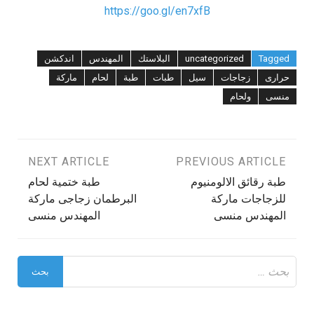
https://goo.gl/en7xfB
Tagged
uncategorized
البلاستك
المهندس
اندكشن
حرارى
زجاجات
سيل
طبات
طبة
لحام
ماركة
منسى
ولحام
تصفّح
PREVIOUS ARTICLE
NEXT ARTICLE
طبة رقائق الالومنيوم
طبة ختمية لحام
المقالات
للزجاجات ماركة
البرطمان زجاجى ماركة
المهندس منسى
المهندس منسى
البحث
عن: